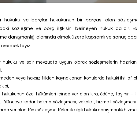
ar hukuku ve borçlar hukukunun bir parçası olan sözleşme
daki sözleşme ve borç ilişkisini belirleyen hukuk dalıdır. B
me danışmanlığı alanında olmak üzere kapsamlı ve sonuç odakl
i vermekteyiz.
r hukuku ve sair mevzuata uygun olarak sözleşmelerin hazırlan
i,
meden veya haksız fiilden kaynaklanan konularda hukuki ihtilaf o
kibi,
r hukukunun özel hükümleri içinde yer alan kira, ödünç, taşınır – 
t, ölünceye kadar bakma sözleşmesi, vekalet, hizmet sözleşmesi 
rda yer alan tüm sözleşme türleri ile ilgili hukuki danışmanlık hizmet