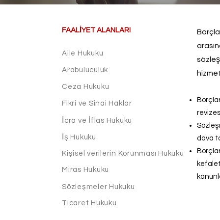
FAALİYET ALANLARI
Borçl
arasın
Aile Hukuku
sözleş
Arabuluculuk
hizmet
Ceza Hukuku
Borçla
Fikri ve Sinai Haklar
revizes
İcra ve İflas Hukuku
Sözleş
İş Hukuku
dava ta
Borçla
Kişisel verilerin Korunması Hukuku
kefale
Miras Hukuku
kanunla
Sözleşmeler Hukuku
Ticaret Hukuku